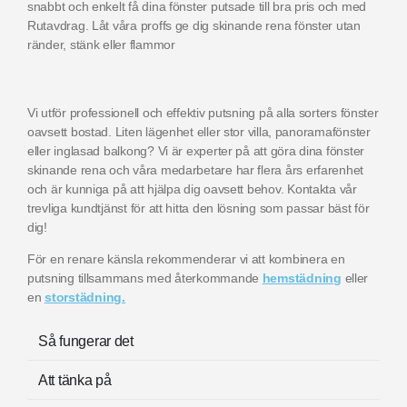
snabbt och enkelt få dina fönster putsade till bra pris och med
Rutavdrag. Låt våra proffs ge dig skinande rena fönster utan
ränder, stänk eller flammor
Vi utför professionell och effektiv putsning på alla sorters fönster
oavsett bostad. Liten lägenhet eller stor villa, panoramafönster
eller inglasad balkong? Vi är experter på att göra dina fönster
skinande rena och våra medarbetare har flera års erfarenhet
och är kunniga på att hjälpa dig oavsett behov. Kontakta vår
trevliga kundtjänst för att hitta den lösning som passar bäst för
dig!
För en renare känsla rekommenderar vi att kombinera en
putsning tillsammans med återkommande
hemstädning
eller
en
storstädning
.
Så fungerar det
Att tänka på