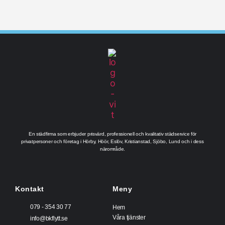
En städfirma som erbjuder prisvärd, professionell och kvalitativ städservice för
privatpersoner och företag i Hörby, Höör, Eslöv, Kristianstad, Sjöbo, Lund och i dess
närområde.
Kontakt
Meny
079 - 354 30 77
Hem
Våra tjänster
info@bkflytt.se