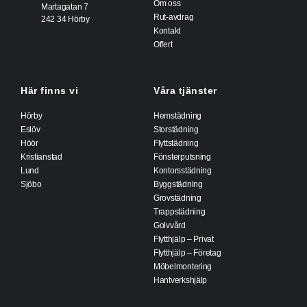
Om oss
Martagatan 7
Rut-avdrag
242 34 Hörby
Kontakt
Offert
Här finns vi
Våra tjänster
Hörby
Hemstädning
Eslöv
Storstädning
Höör
Flyttstädning
Kristianstad
Fönsterputsning
Lund
Kontorsstädning
Sjöbo
Byggstädning
Grovstädning
Trappstädning
Golvvård
Flytthjälp – Privat
Flytthjälp – Företag
Möbelmontering
Hantverkshjälp