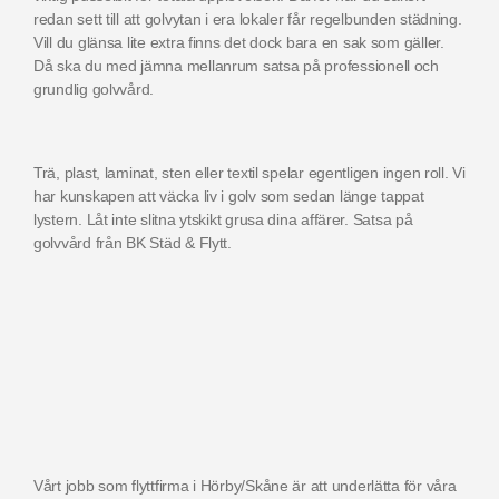
redan sett till att golvytan i era lokaler får regelbunden städning.
Vill du glänsa lite extra finns det dock bara en sak som gäller.
Då ska du med jämna mellanrum satsa på professionell och
grundlig golvvård.
Trä, plast, laminat, sten eller textil spelar egentligen ingen roll. Vi
har kunskapen att väcka liv i golv som sedan länge tappat
lystern. Låt inte slitna ytskikt grusa dina affärer. Satsa på
golvvård från BK Städ & Flytt.
Vårt jobb som flyttfirma i Hörby/Skåne är att underlätta för våra