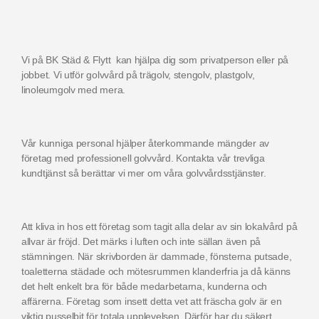
Vi på BK Städ & Flytt kan hjälpa dig som privatperson eller på
jobbet. Vi utför golvvård på trägolv, stengolv, plastgolv,
linoleumgolv med mera.
Vår kunniga personal hjälper återkommande mängder av
företag med professionell golvvård. Kontakta vår trevliga
kundtjänst så berättar vi mer om våra golvvårdsstjänster.
Att kliva in hos ett företag som tagit alla delar av sin lokalvård på
allvar är fröjd. Det märks i luften och inte sällan även på
stämningen. När skrivborden är dammade, fönsterna putsade,
toaletterna städade och mötesrummen klanderfria ja då känns
det helt enkelt bra för både medarbetarna, kunderna och
affärerna. Företag som insett detta vet att fräscha golv är en
viktig pusselbit för totala upplevelsen. Därför har du säkert