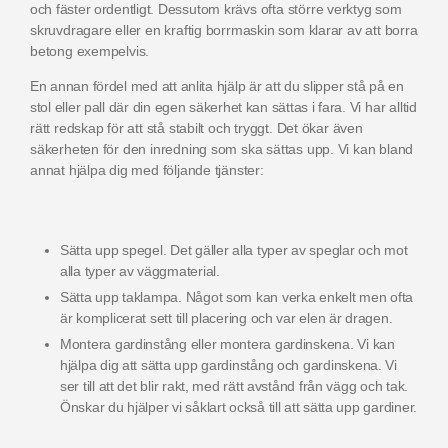
och fäster ordentligt.
Dessutom krävs ofta större verktyg som
skruvdragare eller en kraftig borrmaskin som klarar av att borra
betong exempelvis.
En annan fördel med att anlita hjälp är att du slipper stå på en
stol eller pall där din egen säkerhet kan sättas i fara.
Vi har alltid
rätt redskap för att stå stabilt och tryggt. Det ökar även
säkerheten för den inredning som ska sättas upp. Vi kan bland
annat hjälpa dig med följande tjänster:
Sätta upp spegel. Det gäller alla typer av speglar och mot
alla typer av väggmaterial.
Sätta upp taklampa. Något som kan verka enkelt men ofta
är komplicerat sett till placering och var elen är dragen.
Montera gardinstång eller montera gardinskena. Vi kan
hjälpa dig att sätta upp gardinstång och gardinskena. Vi
ser till att det blir rakt, med rätt avstånd från vägg och tak.
Önskar du hjälper vi såklart också till att sätta upp gardiner.