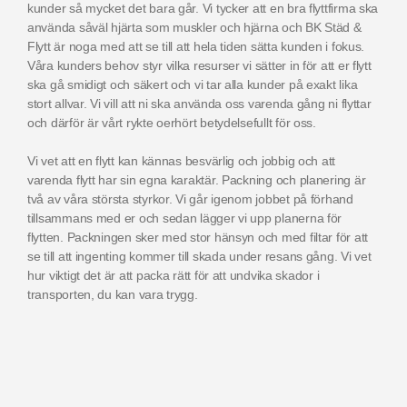
kunder så mycket det bara går. Vi tycker att en bra flyttfirma ska
använda såväl hjärta som muskler och hjärna och BK Städ &
Flytt är noga med att se till att hela tiden sätta kunden i fokus.
Våra kunders behov styr vilka resurser vi sätter in för att er flytt
ska gå smidigt och säkert och vi tar alla kunder på exakt lika
stort allvar. Vi vill att ni ska använda oss varenda gång ni flyttar
och därför är vårt rykte oerhört betydelsefullt för oss.
Vi vet att en flytt kan kännas besvärlig och jobbig och att
varenda flytt har sin egna karaktär. Packning och planering är
två av våra största styrkor. Vi går igenom jobbet på förhand
tillsammans med er och sedan lägger vi upp planerna för
flytten. Packningen sker med stor hänsyn och med filtar för att
se till att ingenting kommer till skada under resans gång. Vi vet
hur viktigt det är att packa rätt för att undvika skador i
transporten, du kan vara trygg.