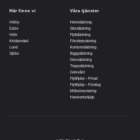
Här finns vi
Våra tjänster
Hörby
Hemstädning
Eslöv
Storstädning
Höör
Flyttstädning
Kristianstad
Fönsterputsning
Lund
Kontorsstädning
Sjöbo
Byggstädning
Grovstädning
Trappstädning
Golvvård
Flytthjälp – Privat
Flytthjälp – Företag
Möbelmontering
Hantverkshjälp