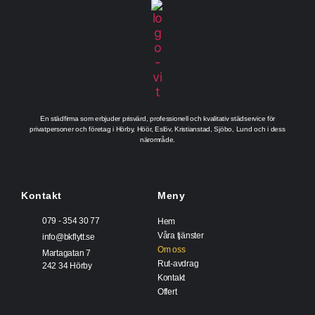
En städfirma som erbjuder prisvärd, professionell och kvalitativ städservice för
privatpersoner och företag i Hörby, Höör, Eslöv, Kristianstad, Sjöbo, Lund och i dess
närområde.
Kontakt
Meny
079 - 354 30 77
Hem
Våra tjänster
info@bkflytt.se
Om oss
Martagatan 7
Rut-avdrag
242 34 Hörby
Kontakt
Offert