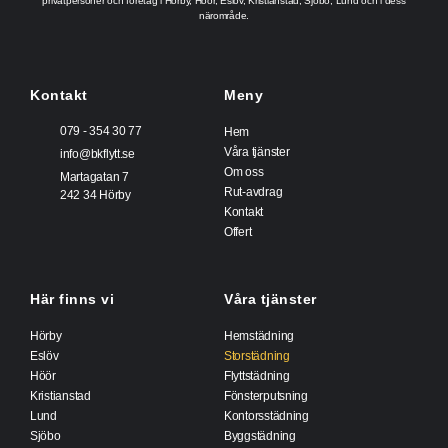
privatpersoner och företag i Hörby, Höör, Eslöv, Kristianstad, Sjöbo, Lund och i dess
närområde.
Kontakt
Meny
079 - 354 30 77
Hem
Våra tjänster
info@bkflytt.se
Om oss
Martagatan 7
Rut-avdrag
242 34 Hörby
Kontakt
Offert
Här finns vi
Våra tjänster
Hörby
Hemstädning
Eslöv
Storstädning
Höör
Flyttstädning
Kristianstad
Fönsterputsning
Lund
Kontorsstädning
Sjöbo
Byggstädning