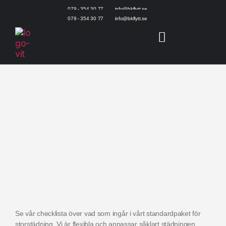
079 - 354 30 77
info@bkflytt.se
079 - 354 30 77
info@bkflytt.se
Se vår checklista över vad som ingår i vårt standardpaket för
storstädning. Vi är flexibla och anpassar såklart städningen