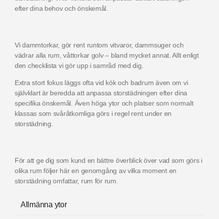
efter dina behov och önskemål.
Vi dammtorkar, gör rent runtom vitvaror, dammsuger och
vädrar alla rum, våttorkar golv – bland mycket annat. Allt enligt
den checklista vi gör upp i samråd med dig.
Extra stort fokus läggs ofta vid kök och badrum även om vi
självklart är beredda att anpassa storstädningen efter dina
specifika önskemål. Även höga ytor och platser som normalt
klassas som svåråtkomliga görs i regel rent under en
storstädning.
För att ge dig som kund en bättre överblick över vad som görs i
olika rum följer här en genomgång av vilka moment en
storstädning omfattar, rum för rum.
Allmänna ytor