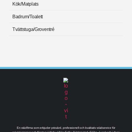
Kök/Matplats
Badrum/Toalett
Tvättstuga/Groventré
En städfirma som erbjuder prisvärd, professionell och kvalitativ städservice för