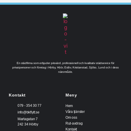
En städfirma som erbjuder prisvärd, professionell och kvalitativ städservice för
privatpersoner och företag i Hörby, Höör, Eslöv, Kristianstad, Sjöbo, Lund och i dess
närområde.
Kontakt
Meny
079 - 354 30 77
Hem
Våra tjänster
info@bkflytt.se
Om oss
Martagatan 7
Rut-avdrag
242 34 Hörby
Kontakt