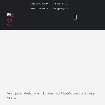
079 - 354 30 77
info@bkflytt.se
079 - 354 30 77
info@bkflytt.se
Vi erbjuder företags- och kontorsflytt i Malmö, Lund och övriga
Skåne.