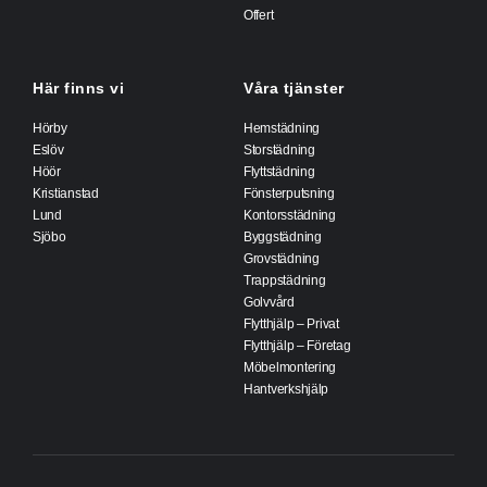
Offert
Här finns vi
Våra tjänster
Hörby
Hemstädning
Eslöv
Storstädning
Höör
Flyttstädning
Kristianstad
Fönsterputsning
Lund
Kontorsstädning
Sjöbo
Byggstädning
Grovstädning
Trappstädning
Golvvård
Flytthjälp – Privat
Flytthjälp – Företag
Möbelmontering
Hantverkshjälp