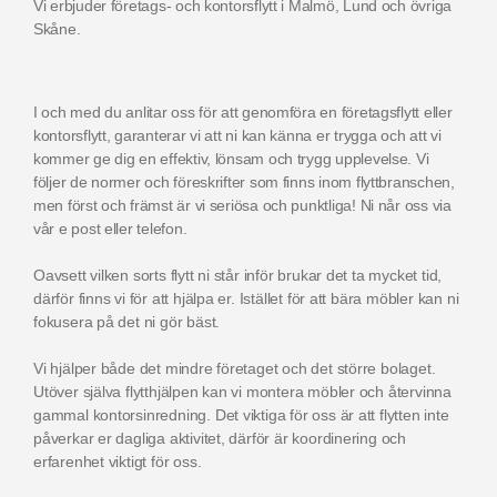
Vi erbjuder företags- och kontorsflytt i Malmö, Lund och övriga
Skåne.
I och med du anlitar oss för att genomföra en företagsflytt eller
kontorsflytt, garanterar vi att ni kan känna er trygga och att vi
kommer ge dig en effektiv, lönsam och trygg upplevelse. Vi
följer de normer och föreskrifter som finns inom flyttbranschen,
men först och främst är vi seriösa och punktliga! Ni når oss via
vår e post eller telefon.
Oavsett vilken sorts flytt ni står inför brukar det ta mycket tid,
därför finns vi för att hjälpa er. Istället för att bära möbler kan ni
fokusera på det ni gör bäst.
Vi hjälper både det mindre företaget och det större bolaget.
Utöver själva flytthjälpen kan vi montera möbler och återvinna
gammal kontorsinredning. Det viktiga för oss är att flytten inte
påverkar er dagliga aktivitet, därför är koordinering och
erfarenhet viktigt för oss.