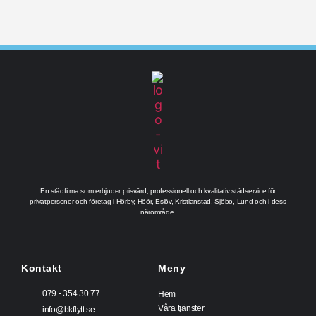
En städfirma som erbjuder prisvärd, professionell och kvalitativ städservice för
privatpersoner och företag i Hörby, Höör, Eslöv, Kristianstad, Sjöbo, Lund och i dess
närområde.
Kontakt
Meny
079 - 354 30 77
Hem
Våra tjänster
info@bkflytt.se