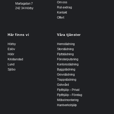
Om oss
Martagatan 7
Rut-avdrag
242 34 Hörby
Kontakt
Offert
Här finns vi
Våra tjänster
Hörby
Hemstädning
Eslöv
Storstädning
Höör
Flyttstädning
Kristianstad
Fönsterputsning
Lund
Kontorsstädning
Sjöbo
Byggstädning
Grovstädning
Trappstädning
Golvvård
Flytthjälp – Privat
Flytthjälp – Företag
Möbelmontering
Hantverkshjälp