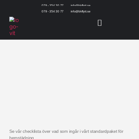
079 - 354 30 77
info@bkflytt.se
079 - 354 30 77
info@bkflytt.se
Se vår checklista över vad som ingår i vårt standardpaket för
hemstädning.