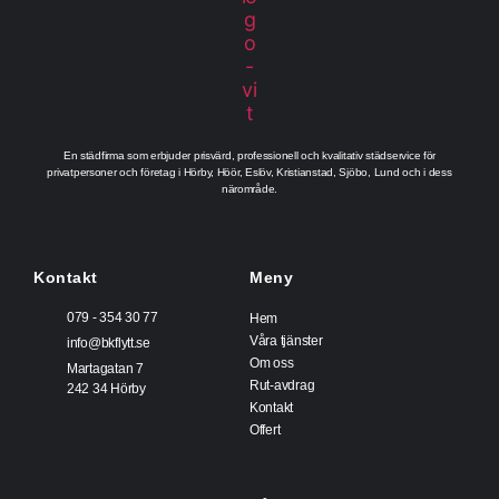
En städfirma som erbjuder prisvärd, professionell och kvalitativ städservice för
privatpersoner och företag i Hörby, Höör, Eslöv, Kristianstad, Sjöbo, Lund och i dess
närområde.
Kontakt
Meny
079 - 354 30 77
Hem
Våra tjänster
info@bkflytt.se
Om oss
Martagatan 7
Rut-avdrag
242 34 Hörby
Kontakt
Offert