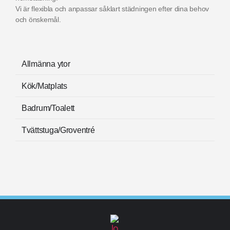
Vi är flexibla och anpassar såklart städningen efter dina behov
och önskemål.
Allmänna ytor
Kök/Matplats
Badrum/Toalett
Tvättstuga/Groventré