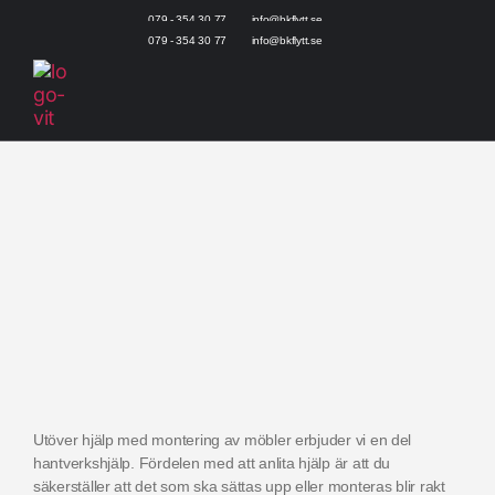
079 - 354 30 77
info@bkflytt.se
079 - 354 30 77
info@bkflytt.se
Utöver hjälp med montering av möbler erbjuder vi en del
hantverkshjälp. Fördelen med att anlita hjälp är att du
säkerställer att det som ska sättas upp eller monteras blir rakt