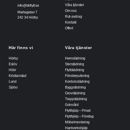
Våra tjänster
info@bkflytt.se
Om oss
Martagatan 7
Rut-avdrag
242 34 Hörby
Kontakt
Offert
Här finns vi
Våra tjänster
Hörby
Hemstädning
Eslöv
Storstädning
Höör
Flyttstädning
Kristianstad
Fönsterputsning
Lund
Kontorsstädning
Sjöbo
Byggstädning
Grovstädning
Trappstädning
Golvvård
Flytthjälp – Privat
Flytthjälp – Företag
Möbelmontering
Hantverkshjälp