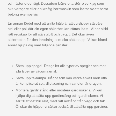
och fäster ordentligt.
Dessutom krävs ofta större verktyg som
skruvdragare eller en kraftig borrmaskin som klarar av att borra
betong exempelvis.
En annan fördel med att anlita hjälp är att du slipper stå på en
stol eller pall där din egen säkerhet kan sättas i fara.
Vi har alltid
rätt redskap för att stå stabilt och tryggt. Det ökar även
säkerheten för den inredning som ska sättas upp. Vi kan bland
annat hjälpa dig med följande tjänster:
Sätta upp spegel. Det gäller alla typer av speglar och mot
alla typer av väggmaterial.
Sätta upp taklampa. Något som kan verka enkelt men ofta
är komplicerat sett till placering och var elen är dragen.
Montera gardinstång eller montera gardinskena. Vi kan
hjälpa dig att sätta upp gardinstång och gardinskena. Vi
ser till att det blir rakt, med rätt avstånd från vägg och tak.
Önskar du hjälper vi såklart också till att sätta upp gardiner.