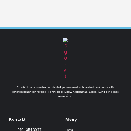
En städfirma som erbjuder prisvärd, professionell och kvalitativ städservice för
privatpersoner och företag i Hörby, Höör, Eslöv, Kristianstad, Sjöbo, Lund och i dess
närområde.
Kontakt
Meny
079 - 354 30 77
Hem